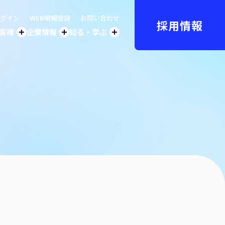
グイン
WEB明細登録
お問い合わせ
採用情報
客様
企業情報
知る・学ぶ
プ
法人のお客様トップ
企業情報トップ
知る・学ぶトップ
ス事業
社長挨拶
環境への取り組み
ム
気事業
会社概要
社会への取り組み
油事業
事業紹介
オフィスツアー
穀事業
沿革
CM・動画
売
バイル事業
事業所一覧
グループ会社一覧
液化石油ガス販売事業者証