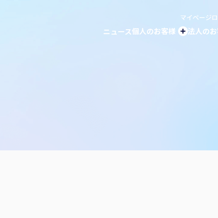
マイページロ
個人の
お客様
法人の
お
ニュース
個人のお客様トッ
伊丹産業のでんき
ガ
ガス器具・リフォー
電
伊丹米・おもち販売
石
ガソリンスタンド
米
スマホ・モバイル販
モ
ふるさと納税