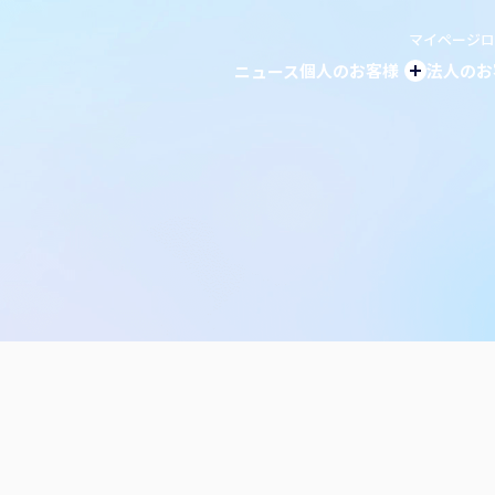
マイページロ
個人の
お客様
法人の
お
ニュース
個人のお客様トッ
伊丹産業のでんき
ガ
ガス器具・リフォー
電
伊丹米・おもち販売
石
ガソリンスタンド
米
スマホ・モバイル販
モ
ふるさと納税