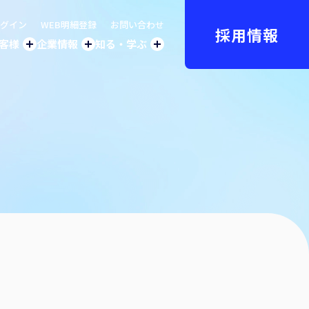
グイン
WEB明細登録
お問い合わせ
採用情報
客様
企業情報
知る・学ぶ
プ
法人のお客様トップ
企業情報トップ
知る・学ぶトップ
ス事業
社長挨拶
環境への取り組み
ム
気事業
会社概要
社会への取り組み
油事業
事業紹介
オフィスツアー
穀事業
沿革
CM・動画
売
バイル事業
事業所一覧
グループ会社一覧
液化石油ガス販売事業者証